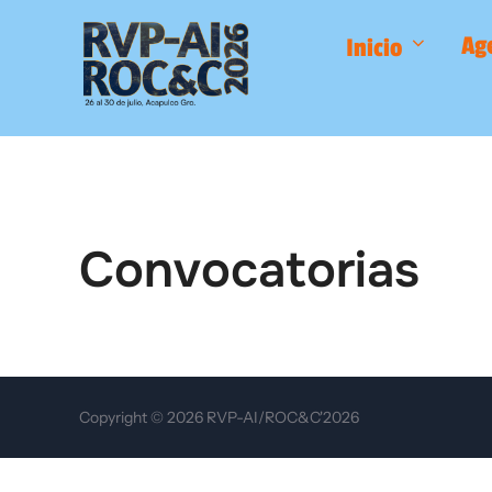
Saltar
Ag
Inicio
al
contenido
Convocatorias
Copyright © 2026 RVP-AI/ROC&C'2026